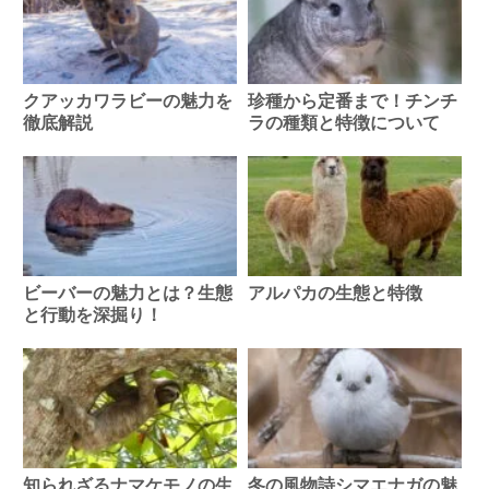
クアッカワラビーの魅力を
珍種から定番まで！チンチ
徹底解説
ラの種類と特徴について
ビーバーの魅力とは？生態
アルパカの生態と特徴
と行動を深掘り！
知られざるナマケモノの生
冬の風物詩シマエナガの魅