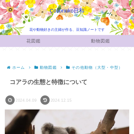
Collorinko日和
花や動物好きの主婦が作る、豆知識ノートです
花図鑑
動物図鑑
ホーム
動物図鑑
その他動物（大型・中型）
コアラの生態と特徴について
2024.04.09
2024.12.15