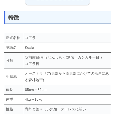
特徴
正式名称
コアラ
英語名
Koala
双前歯目(そうぜんしもく(別名：カンガルー目))
分類
コアラ科
オーストラリア
(東部から南東部にかけての沿岸にあ
生息地
る森林地帯)
体長
65
cm～82cm
体重
4
kg～15kg
性格
意外と荒々しい気性、ストレスに弱い