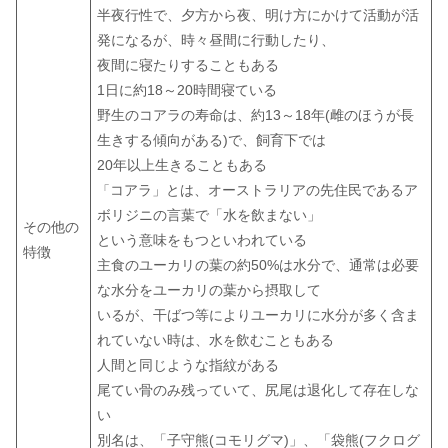
半夜行性で、夕方から夜、明け方にかけて活動が活
発になるが、時々昼間に行動したり、
夜間に寝たりすることもある
1日に約18～20時間寝ている
野生のコアラの寿命は、約13～18年(雌のほうが長
生きする傾向がある)で、飼育下では
20年以上生きることもある
コアラ」とは、オーストラリアの先住民であるア
「
ボリジニの言葉で「水を飲まない」
その他の
という意味をもつといわれている
特徴
主食のユーカリの葉の約50%は水分で、通常は必要
な水分をユーカリの葉から摂取して
いるが、干ばつ等によりユーカリに水分が多く含ま
れていない時は、水
飲むこともある
を
人間と同じような指紋がある
尾てい骨のみ残っていて、尻尾は退化して存在しな
い
別名は、「子守熊(
コモリグマ
)」、「袋熊(フクログ